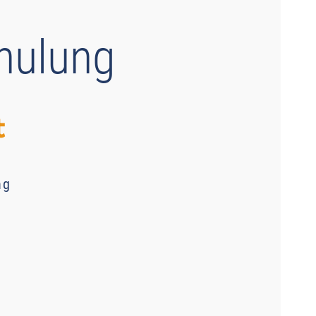
chulung
t
ng