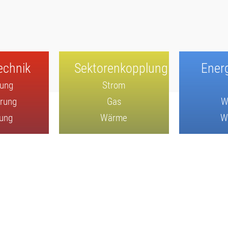
chnik
Sektorenkopplung
Ener
gung
Strom
rung
Gas
W
lung
Wärme
W