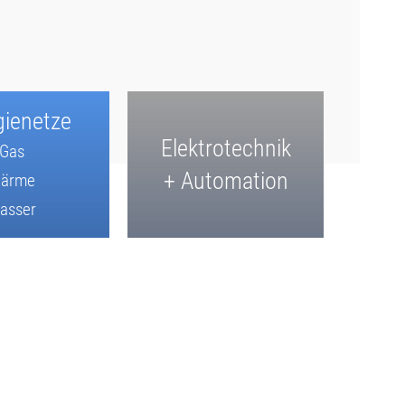
gienetze
Elektrotechnik
Gas
+ Automation
ärme
asser