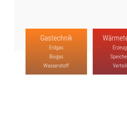
Gastechnik
Wärmete
Erdgas
Erzeu
Biogas
Speiche
Wasserstoff
Vertei